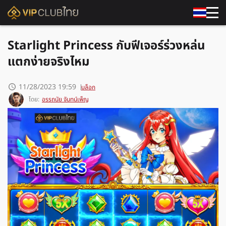
Starlight Princess กับฟีเจอร์ร่วงหล่น
แตกง่ายจริงไหม
11/28/2023 19:59
บล็อก
โดย:
อรรถนัย จันทน์เพ็ญ