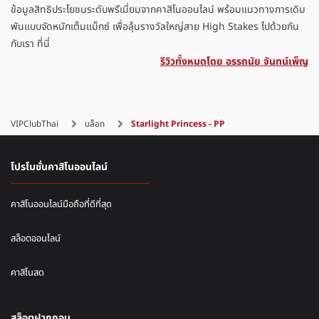
ข้อมูลสิทธิประโยชนระดับพรีเมี่ยมจากคาสิโนออนไลน์ พร้อมแนวทางการเดิม
พันแบบจัดหนักเต็มแม็กซ์ เพื่อลุ้นรางวัลใหญ่สาย High Stakes ไปด้วยกัน
กับเรา ที่นี่
รีวิวทั้งหมดโดย อรรถนัย จันทน์เพ็ญ
VIPClubThai
บล็อก
Starlight Princess - PP
โปรโมชั่นคาสิโนออนไลน์
คาสิโนออนไลน์มือถือที่ดีที่สุด
สล็อตออนไลน์
คาสิโนสด
สล็อตฝากถอน