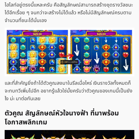
ไฮไลท์อยู่ตรงนี้แหละครับ คือสัญลักษณ์สามารถสร้างชุดรางวัลชนะ
ได้อีกเรื่อย ๆ จนกว่าจะสร้างไม่ได้แล้ว หรือไม่มีสัญลักษณ์ครบตาม
จำนวนที่ชนะได้นั่นเอง
และที่สำคัญยิ่งถ้าได้ตัวคูณลงมาในรีลเมื่อไหร่ เงินรางวัลทั้งหมดก็
จะทบทวีเพิ่มไปอีก อยากรู้แล้วใช่มั้ยครับว่าตัวคูณของเกมนี้เป็นยัง
ไง ม่ะ มาต่อกันเลย
ตัวคูณ สัญลักษณ์หัวใจนางฟ้า ที่มาพร้อม
โอกาสพลิกเกม