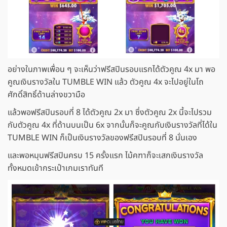
อย่างในภาพเพื่อน ๆ จะเห็นว่าฟรีสปินรอบแรกได้ตัวคูณ 4x มา พอ
คูณเงินรางวัลใน TUMBLE WIN แล้ว ตัวคูณ 4x จะไปอยู่ในโถ
ศักดิ์สิทธิ์ด้านล่างขวามือ
แล้วพอฟรีสปินรอบที่ 8 ได้ตัวคูณ 2x มา ซึ่งตัวคูณ 2x นี้จะไปรวม
กับตัวคูณ 4x ที่ด้านบนเป็น 6x จากนั้นก็จะคูณกับเงินรางวัลที่ได้ใน
TUMBLE WIN ก็เป็นเงินรางวัลของฟรีสปินรอบที่ 8 นั่นเอง
และพอหมุนฟรีสปินครบ 15 ครั้งแรก ไม้คฑาก็จะเสกเงินรางวัล
ทั้งหมดเข้ากระเป๋าเกมเราทันที