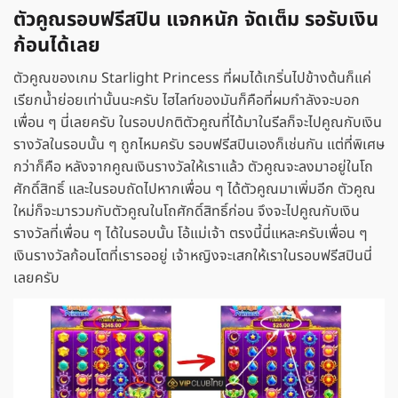
ตัวคูณรอบฟรีสปิน แจกหนัก จัดเต็ม รอรับเงิน
ก้อนได้เลย
ตัวคูณของเกม Starlight Princess ที่ผมได้เกริ่นไปข้างต้นก็แค่
เรียกน้ำย่อยเท่านั้นนะครับ ไฮไลท์ของมันก็คือที่ผมกำลังจะบอก
เพื่อน ๆ นี่เลยครับ ในรอบปกติตัวคูณที่ได้มาในรีลก็จะไปคูณกับเงิน
รางวัลในรอบนั้น ๆ ถูกไหมครับ รอบฟรีสปินเองก็เช่นกัน แต่ที่พิเศษ
กว่าก็คือ หลังจากคูณเงินรางวัลให้เราแล้ว ตัวคูณจะลงมาอยู่ในโถ
ศักดิ์สิทธิ์ และในรอบถัดไปหากเพื่อน ๆ ได้ตัวคูณมาเพิ่มอีก ตัวคูณ
ใหม่ก็จะมารวมกับตัวคูณในโถศักดิ์สิทธิ์ก่อน จึงจะไปคูณกับเงิน
รางวัลที่เพื่อน ๆ ได้ในรอบนั้น โอ้แม่เจ้า ตรงนี้นี่แหละครับเพื่อน ๆ
เงินรางวัลก้อนโตที่เรารออยู่ เจ้าหญิงจะเสกให้เราในรอบฟรีสปินนี่
เลยครับ