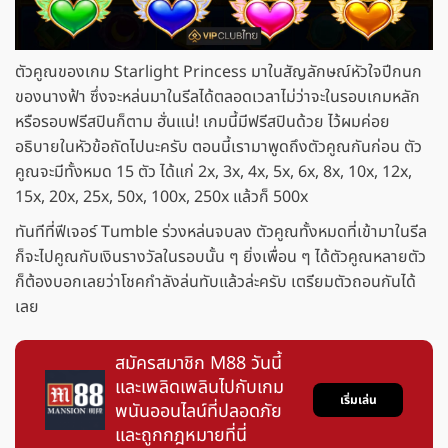
ตัวคูณของเกม Starlight Princess มาในสัญลักษณ์หัวใจปีกนก
ของนางฟ้า ซึ่งจะหล่นมาในรีลได้ตลอดเวลาไม่ว่าจะในรอบเกมหลัก
หรือรอบฟรีสปินก็ตาม ฮั่นแน่! เกมนี้มีฟรีสปินด้วย ไว้ผมค่อย
อธิบายในหัวข้อถัดไปนะครับ ตอนนี้เรามาพูดถึงตัวคูณกันก่อน ตัว
คูณจะมีทั้งหมด 15 ตัว ได้แก่ 2x, 3x, 4x, 5x, 6x, 8x, 10x, 12x,
15x, 20x, 25x, 50x, 100x, 250x แล้วก็ 500x
ทันทีที่ฟีเจอร์ Tumble ร่วงหล่นจบลง ตัวคูณทั้งหมดที่เข้ามาในรีล
ก็จะไปคูณกับเงินรางวัลในรอบนั้น ๆ ยิ่งเพื่อน ๆ ได้ตัวคูณหลายตัว
ก็ต้องบอกเลยว่าโชคกำลังล่นทับแล้วล่ะครับ เตรียมตัวถอนกันได้
เลย
สมัครสมาชิก M88 วันนี้
และเพลิดเพลินไปกับเกม
เริ่มเล่น
พนันออนไลน์ที่ปลอดภัย
และถูกกฎหมายที่นี่