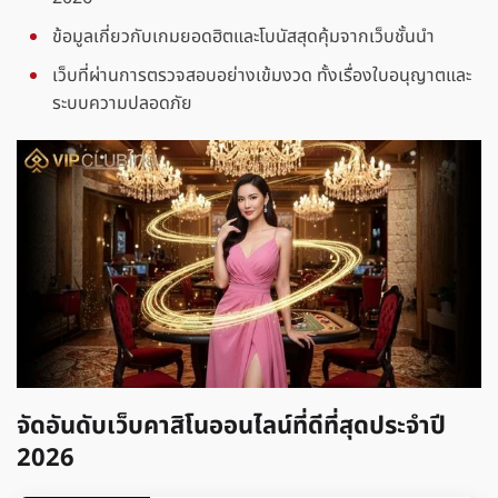
ข้อมูลเกี่ยวกับเกมยอดฮิตและโบนัสสุดคุ้มจากเว็บชั้นนำ
เว็บที่ผ่านการตรวจสอบอย่างเข้มงวด ทั้งเรื่องใบอนุญาตและ
ระบบความปลอดภัย
จัดอันดับเว็บคาสิโนออนไลน์ที่ดีที่สุดประจำปี
2026