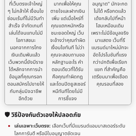
ที่เว็บตรงเจ้าใหญ่
มากเพื่อให้คุณ
อนุญาต" มักจะกด
ๆ ไม่กล้าให้ เงื่อนไข
ตายใจและฝากเงิน
ไม่ได้ หรือกดแล้ว
ซ่อนเร้นที่ไม่มีวันทำ
เพิ่ม แต่เมื่อไหร่ที่
เด้งกลับไปที่หน้า
สำเร็จ จำกัดเกมที่
คุณแตกหนักหรือ
โฮมเหมือนเดิม
เล่นได้จนแทบไม่มี
ชนะยอดใหญ่ เว็บ
เพราะไม่มีข้อมูลจริง
โอกาสชนะ
จะอ้างว่าคุณทำผิด
มาแสดง เว็บที่รี
นอกจากการโกง
เงื่อนไขทันที ไม่ว่า
แบรนด์มาใหม่มักจะ
เงินเดิมพันแล้ว
คุณจะสอบถามขอ
อัดโปรโมชันที่แรง
เว็บพวกนี้ยังมีราย
หลักฐานอะไร คำ
กว่าปกติเพื่อเรียก
ได้หลักจากการนำ
ตอบเดียวที่ได้รับ
แขก ที่สำคัญคือ
ข้อมูลที่คุณกรอก
คือคุณทำผิดกฎ
เตรียมมาเพื่อเชือด
ตอนสมัครไปขายให้
และโดนปิดยูสเซอร์
คุณรอบที่สอง
กับกลุ่มมิจฉาชีพ
หนีทันทีโดยไม่มี
อีกด้วย
การชี้แจง
🛡️ วิธีป้องกันตัวเองให้ปลอดภัย
เล่นเฉพาะเว็บตรง:
เลือกเว็บที่มีแบรนด์แอมบาสเดอร์ระดับ
โลกการันตี หรือมีใบอนุญาตชัดเจน