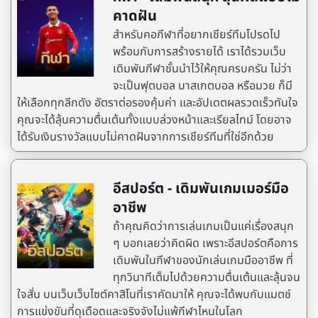
คาดฝัน
สำหรับคอกีฬาที่อยากเชียร์ทีมโปรดไป
พร้อมกับการสร้างรายได้ เราได้รวมเว็บ
เดิมพันกีฬาชั้นนำไว้ให้คุณครบครัน ไม่ว่า
จะเป็นฟุตบอล บาสเกตบอล หรือมวย ก็มี
ให้เลือกทุกลีกดัง อัตราต่อรองคุ้มค่า และอัปเดตผลรวดเร็วทันใจ
คุณจะได้ลุ้นความตื่นเต้นทั้งแบบล่วงหน้าและเรียลไทม์ โดยอาจ
ได้รับเงินรางวัลแบบไม่คาดฝันจากการเชียร์ทีมที่ใช่อีกด้วย
อีสปอร์ต - เดิมพันเกมเมอร์มือ
อาชีพ
ถ้าคุณคิดว่าการเล่นเกมเป็นแค่เรื่องสนุก
ๆ บอกเลยว่าคิดผิด เพราะอีสปอร์ตคือการ
เดิมพันในกีฬาของนักเล่นเกมมืออาชีพ ที่
ทุกวินาทีเต็มไปด้วยความตื่นเต้นและลุ้นจน
ใจสั่น บนเว็บเว็บไซต์คาสิโนที่เราคัดมาให้ คุณจะได้พบกับแมตช์
การแข่งขันที่ดุเดือดและจริงจังไม่แพ้กีฬาไหนในโลก