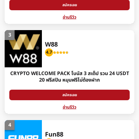
สมัครเลย
อ่านรีวิว
3
W88
4.7
CRYPTO WELCOME PACK โบนัส 3 สเต็ป รวม 24 USDT
20 ฟรีสปิน หมุนฟรีไม่ต้องฝาก
สมัครเลย
อ่านรีวิว
4
Fun88