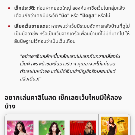
เช็กประวัติ:
ก่อนฝากยอดใหญ่ ลองค้นหาชื่อเว็บในกลุ่มแจ้ง
เตือนภัยว่าเคยมีประวัติ "
บิด"
หรือ
"ปิดยูส"
หรือไม่
เลี่ยงเว็บชายแดน:
หากพบว่าเว็บมีระบบจัดการหลังบ้านที่ดูไม่
เป็นมืออาชีพ หรือเป็นเว็บจากเครือเพื่อนบ้านที่ไม่มีที่มาที่ไป ให้
สันนิษฐานไว้ก่อนว่าเป็นเว็บเถื่อน
"อย่าเอาเงินหลักหมื่นหลักแสนไปแลกกับความเสี่ยงใน
เว็บผี เพราะถ้าชนะขึ้นมาจริง ๆ คุณอาจจะได้แค่ยอด
ตัวเลขในหน้าจอ แต่ไม่ได้เงินเข้าบัญชีจริงเลยแม้แต่
สลึงเดียว!"
อยากเล่นคาสิโนสด เช็กเลยเว็บไหนมีให้ลอง
บ้าง