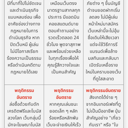
มีที่มาที่ไปไม่ชัดเจน
เหมือนเว็บตรง
ภัยต่าง ๆ ขึ้นบัญชี
และดำเนินธุรกิจ
มาตรฐานสากลทุก
ดำจนยอดฝากเริ่ม
แบบหลบซ่อน เพื่อ
ประการ มีแอดมิน
ลดลง ไม่มีผู้เล่น
อาศัยช่องว่างทาง
คอยสแตนด์บาย
หน้าใหม่มาสมัคร
กฎหมายในการ
ตอบคำถามอย่าง
เว็บเหล่านี้จะไม่อุ้ม
ดำเนินธุรกิจ หาก
รวดเร็วตลอด 24
ชื่อเดิมให้เสียเวลา
ปิดเว็บหนี ผู้เล่น
ชั่วโมง พูดจาสุภาพ
แต่จะใช้วิธีการรี
ไม่มีโอกาสเรียก
และพร้อมช่วยเหลือ
แบรนด์เพื่อล้าง
ร้องความเป็นธรรม
ในทุกเรื่องเพื่อให้
มลทินและกลับมา
หรือดำเนินคดีตาม
คุณรู้สึกวางใจและ
เปิดรับเหยื่อราย
กฎหมายได้เลย
เป็นคนสำคัญ
ใหม่ในคราบของเว็บ
ที่ดูใสสะอาด
พฤติกรรม
พฤติกรรม
พฤติกรรมอันตราย
อันตราย
อันตราย
สังเกตได้ง่าย ๆ
ล่อซื้อด้วยกับดัก
หากคุณเล่นชนะ
จากอินเทอร์เฟซที่ดู
เครดิตฟรีและโบนัส
ยอดเล็ก ๆ หลัก
ไม่เป็นมืออาชีพ ปุ่ม
ลวงโลก เว็บกลุ่มนี้
ร้อยหรือหลักพัน
สำคัญอย่าง "เกี่ยว
มักจะโฆษณาโบนัส
เว็บจะจ่ายเงินให้เร็ว
กับเรา" หรือ "ใบ