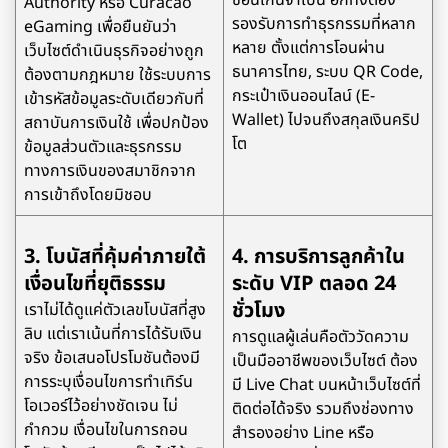
ซ้อนเกินจำเป็น อีกทั้งต้อง
Authority หรือ Curacao
รองรับการทำธุรกรรมที่หลาก
eGaming เพื่อยืนยันว่า
หลาย ตั้งแต่การโอนผ่าน
เว็บไซต์ดำเนินธุรกิจอย่างถูก
ธนาคารไทย, ระบบ QR Code,
ต้องตามกฎหมาย ใช้ระบบการ
กระเป๋าเงินออนไลน์ (E-
เข้ารหัสข้อมูลระดับเดียวกับที่
Wallet) ไปจนถึงสกุลเงินคริป
สถาบันการเงินใช้ เพื่อปกป้อง
โต
ข้อมูลส่วนตัวและธุรกรรม
ทางการเงินของสมาชิกจาก
การเข้าถึงโดยมิชอบ
3. โบนัสที่คุ้มค่าภายใต้
4. การบริการลูกค้าใน
เงื่อนไขที่ยุติธรรม
ระดับ VIP ตลอด 24
ชั่วโมง
เราไม่ได้ดูแค่ตัวเลขโบนัสที่สูง
ลิบ แต่เราเน้นที่การได้รับเงิน
การดูแลผู้เล่นคือตัววัดความ
จริง ข้อเสนอโปรโมชันต้องมี
เป็นมืออาชีพของเว็บไซต์ ต้อง
การระบุเงื่อนไขการทำเทิร์น
มี Live Chat บนหน้าเว็บไซต์ที่
โอเวอร์ไว้อย่างชัดเจน ไม่
ติดต่อได้จริง รวมถึงช่องทาง
กำกวม เงื่อนไขในการถอน
สำรองอย่าง Line หรือ