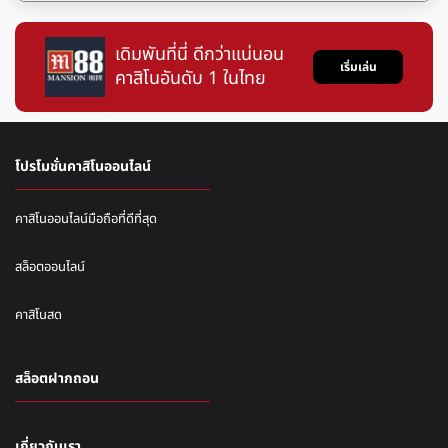
เดิมพันที่นี่ ดีกว่าแน่นอน
เริ่มเล่น
คาสิโนอันดับ 1 ในไทย
โปรโมชั่นคาสิโนออนไลน์
คาสิโนออนไลน์มือถือที่ดีที่สุด
สล็อตออนไลน์
คาสิโนสด
สล็อตฝากถอน
เกี่ยวกับเรา